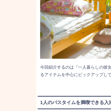
今回紹介するのは『一人暮らしの彼
るアイテムを中心にピックアップし
1人のバスタイムを満喫できる入