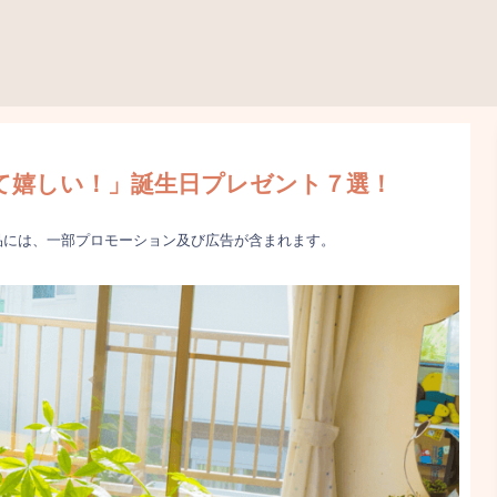
て嬉しい！」誕生日プレゼント７選！
品には、一部プロモーション及び広告が含まれます。