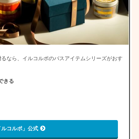
贈るなら、イルコルポのバスアイテムシリーズがおす
できる
イルコルポ」公式