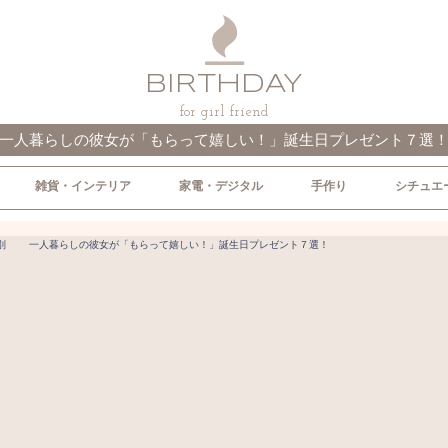
BIRTHDAY
for girl friend
一人暮らしの彼女が「もらって嬉しい！」誕生日プレゼント７選
雑貨・インテリア
家電・デジタル
手作り
シチュエ
別
一人暮らしの彼女が「もらって嬉しい！」誕生日プレゼント７選！