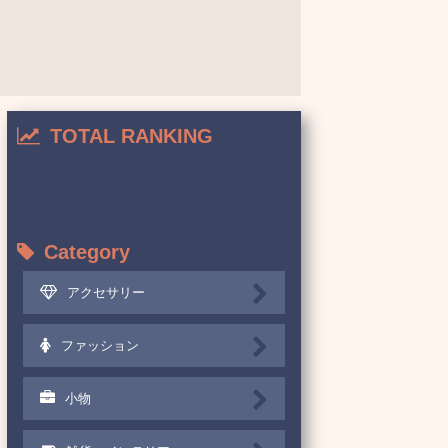
TOTAL RANKING
まだデータがありません。
Category
アクセサリー
ファッション
小物