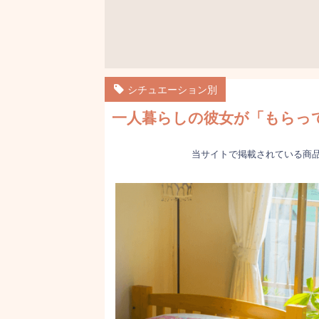
シチュエーション別
一人暮らしの彼女が「もらっ
当サイトで掲載されている商