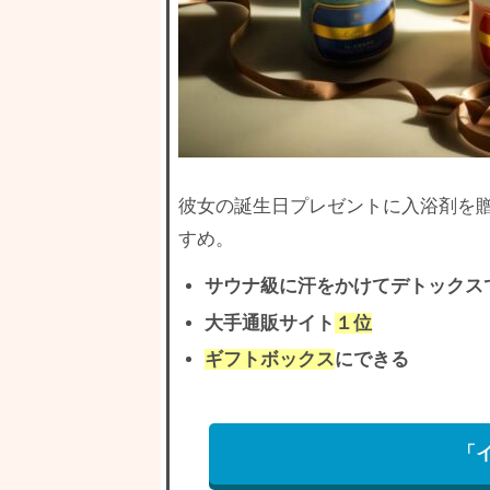
彼女の誕生日プレゼントに入浴剤を
すめ。
サウナ級に汗をかけてデトックス
大手通販サイト
１位
ギフトボックス
にできる
「