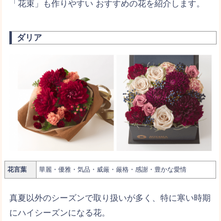
りされない選び方
「花束」も作りやすい おすすめの花を紹介します。
保育士の彼女の誕生日プレゼント用に喜ばれ
ダリア
る！おすすめ８選
海好きな彼女が喜ぶ！海にちなんだ誕生日プ
レゼント６選
【誕生花】10月が誕生日の彼女におすすめの
花束＆誕生花まとめ
【誕生花】3月が誕生日の彼女におすすめの花
束＆誕生花まとめ
花言葉
華麗・優雅
・
気品
・
威厳
・
厳格
・
感謝
・
豊かな愛情
【誕生花】7月が誕生日の彼女におすすめの花
真夏以外のシーズンで取り扱いが多く、特に寒い時期
束＆誕生花まとめ
にハイシーズンになる花。