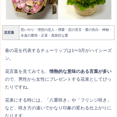
同棲中の彼女に贈る！「彼女だけ」が使える
誕生日プレゼント５選
思いやり・理想の恋人・博愛・恋の宣言・愛の告白・神秘・
彼女が編み物好きならコレ！誕生日プレゼン
花言葉
永遠の愛情・正直・真面目な愛
トに最適な物６つ
春の花を代表するチューリップは1〜3月がハイシーズ
ン。
花言葉を見てみても、
情熱的な意味のある言葉が多い
ので、男性から女性にプレゼントする花束としてぴっ
たりですね。
花束にする時には、「八重咲き」や「フリンジ咲き」
など、咲き方の違いでかなり印象の変わる仕上がりに
なります。