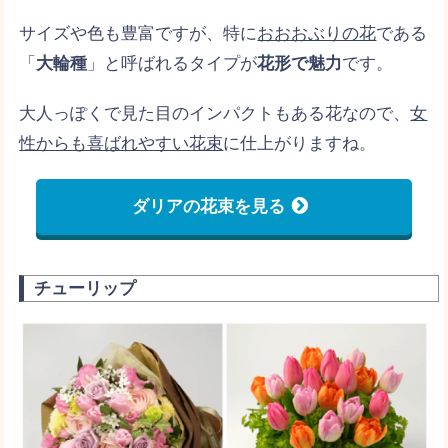
OLの彼女が絶対に喜ぶ！誕生日プレゼントの
サイズや色も豊富ですが、特に
おおおぶりの花
である
おすすめアイテム12選
「
大輪種
」と呼ばれるタイプが
花形で魅力
です。
名前入りでプレゼント！彼女の誕生日におす
大人っぽくで見た目のインパクトもある花なので、
女
すめ名入れギフト７選
性からも喜ばれやすい花束
に仕上がりますね。
彼女誕生日にサプライズ プロポーズ！やり方
&おすすめプレゼント
ダリアの花束を見る
彼女の誕生日プレゼントを当日用意！すぐ用
意できるアイデア
チューリップ
犬好きの彼女に！誕生日プレゼントで喜ばれ
そうな物まとめ
キティ好きの彼女が喜ぶ！おすすめの誕生日
プレゼント９選